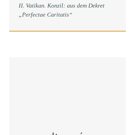
II. Vatikan. Konzil: aus dem Dekret
„Perfectae Caritatis“
Itararé
Abadia Nossa Senhora de Fátima
Rua D. José Carlos Aquirre, 1235
Ciaxa Postal, 30
BR – 18.460.000 Itararè – SP
http://www.mosteiroitarare.org.br