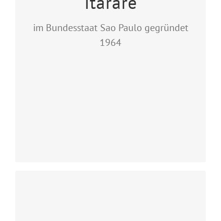
Itararé
im Bundesstaat Sao Paulo gegründet
1964
Monte Castelo
Abadia Cisterciense