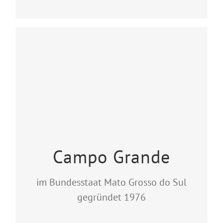
Campo Grande
Abadia Nossa Senhora Aparecida
Av. Eduardo Elias Zahran 2111
Caixa Postal, 217
BR – 79.002.970 Campo Grande – MS
http://www.abadiacgr.org.br
Campo Grande
im Bundesstaat Mato Grosso do Sul
gegründet 1976