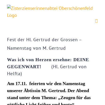
Zum
Inhalt
springen
Zeige
grösseres
Fest der Hl. Gertrud der Grossen –
Bild
Namenstag von M. Gertrud
Was ich von Herzen ersehne: DEINE
(Hl. Gertrud von
GEGENWART!
Helfta)
Am 17.11. feierten wir den Namenstag
unserer Äbtissin M. Gertrud. Der Abend
stand unter dem Thema: „Zeugen für das
göttliche Licht früher und heute“.