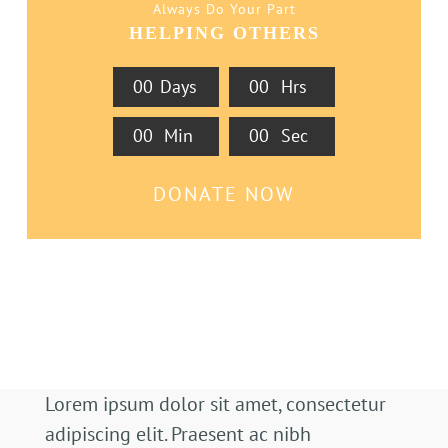
Always Do Your Part
HELPING OTHERS
0
0
Days
0
0
Hrs
0
0
Min
0
0
Sec
DONATE NOW
Lorem ipsum dolor sit amet, consectetur
adipiscing elit. Praesent ac nibh