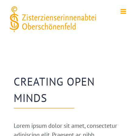
Zum
Inhalt
springen
CREATING OPEN
MINDS
Lorem ipsum dolor sit amet, consectetur
adipiscing elit. Praesent ac nibh