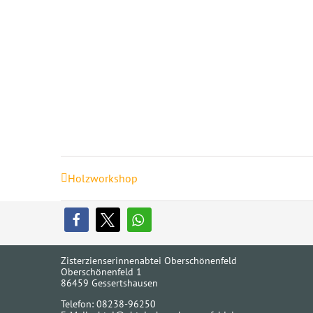
Holzworkshop
Zisterzienserinnenabtei Oberschönenfeld
Oberschönenfeld 1
86459 Gessertshausen
Telefon: 08238-96250