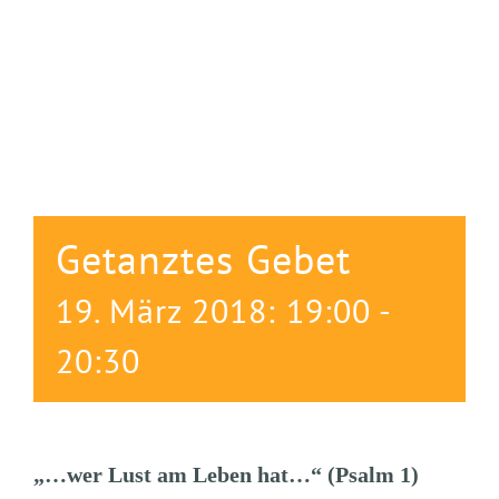
Getanztes Gebet
19. März 2018: 19:00
-
20:30
„…wer Lust am Leben hat…“ (Psalm 1)