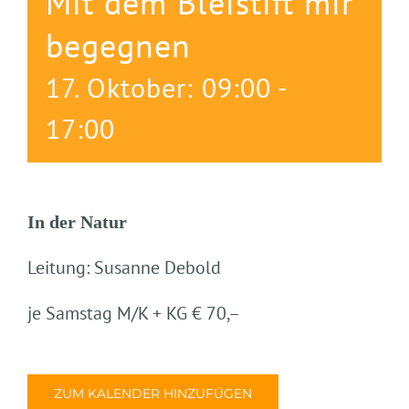
Mit dem Bleistift mir
begegnen
17. Oktober: 09:00
-
17:00
In der Natur
Leitung: Susanne Debold
je Samstag M/K + KG € 70,–
ZUM KALENDER HINZUFÜGEN