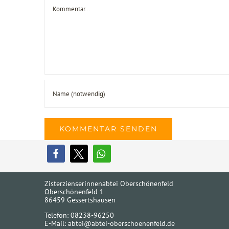
Kommentar
Zisterzienserinnenabtei Oberschönenfeld
Oberschönenfeld 1
86459 Gessertshausen
Telefon: 08238-96250
E-Mail:
abtei@abtei-oberschoenenfeld.de