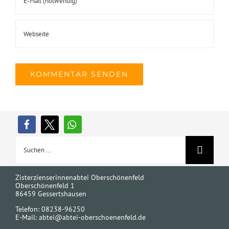
Suche
nach:
Zisterzienserinnenabtei Oberschönenfeld
Oberschönenfeld 1
86459 Gessertshausen
Telefon: 08238-96250
E-Mail:
abtei@abtei-oberschoenenfeld.de