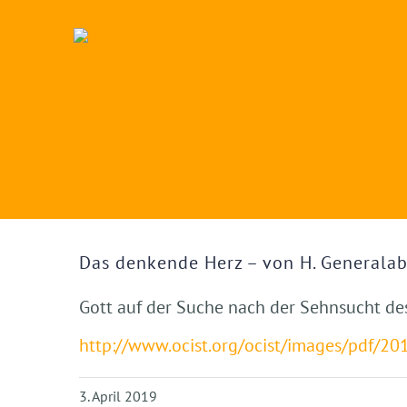
Zum
Inhalt
springen
Zeige
grösseres
Das denkende Herz – von H. Generalab
Bild
Gott auf der Suche nach der Sehnsucht d
http://www.ocist.org/ocist/images/pdf/2
3. April 2019