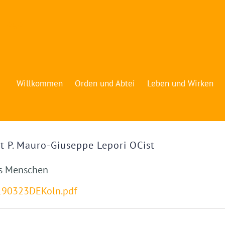
Willkommen
Orden und Abtei
Leben und Wirken
t P. Mauro-Giuseppe Lepori OCist
es Menschen
0190323DEKoln.pdf