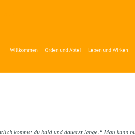
Willkommen
Orden und Abtei
Leben und Wirken
ntlich kommst du bald und dauerst lange.“ Man kann n