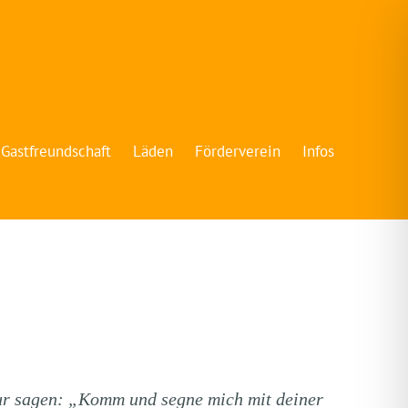
Gastfreundschaft
Läden
Förderverein
Infos
ur sagen: „Komm und segne mich mit deiner