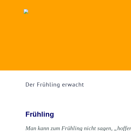
Zum
Inhalt
springen
Zeige
grösseres
Der Frühling erwacht
Bild
Frühling
Man kann zum Frühling nicht sagen, „hoffe