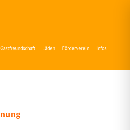
Gastfreundschaft
Läden
Förderverein
Infos
fnung