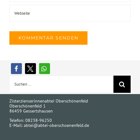
Suche
nach:
Zisterzienserinnenabtei Oberschönenfeld
Oberschönenfeld 1
86459 Gessertshausen
Telefon: 08238-96250
E-Mail:
abtei@abtei-oberschoenenfeld.de