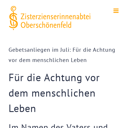
Zum
Inhalt
springen
Zeige
grösseres
Gebetsanliegen im Juli: Für die Achtung
Bild
vor dem menschlichen Leben
Für die Achtung vor
dem menschlichen
Leben
Im Namen des Vaters und