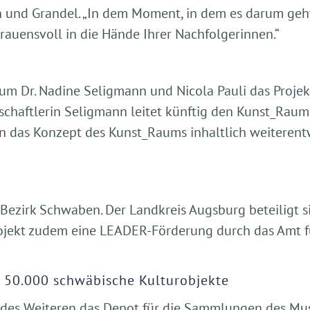
n und Grandel. „In dem Moment, in dem es darum ge
rtrauensvoll in die Hände Ihrer Nachfolgerinnen.“
um Dr. Nadine Seligmann und Nicola Pauli das Projekt
schaftlerin Seligmann leitet künftig den Kunst_Rau
 das Konzept des Kunst_Raums inhaltlich weiterentw
Bezirk Schwaben. Der Landkreis Augsburg beteiligt si
rojekt zudem eine LEADER-Förderung durch das Amt f
r 50.000 schwäbische Kulturobjekte
 des Weiteren das Depot für die Sammlungen des Mus