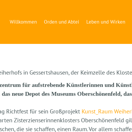
Willkommen
Orden und Abtei
Leben und Wirken
iherhofs in Gessertshausen, der Keimzelle des Klost
rzentrum für aufstrebende Künstlerinnen und Künstl
m das neue Depot des Museums Oberschönenfeld, das
g Richtfest für sein Großprojekt
Kunst_Raum Weiher
rten Zisterzienserinnenklosters Oberschönenfeld gilt
chen, die sie schaffen, einen Raum. Vor allem schaff