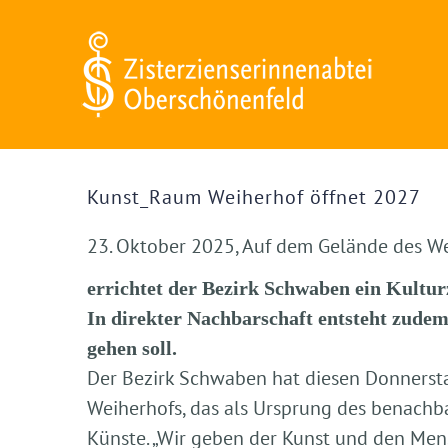
Zum
Inhalt
springen
Zeige
grösseres
Kunst_Raum Weiherhof öffnet 2027
Bild
23. Oktober 2025, Auf dem Gelände des We
errichtet der Bezirk Schwaben ein Kultu
In direkter Nachbarschaft entsteht zude
gehen soll.
Der Bezirk Schwaben hat diesen Donnersta
Weiherhofs, das als Ursprung des benachba
Künste. „Wir geben der Kunst und den Mens