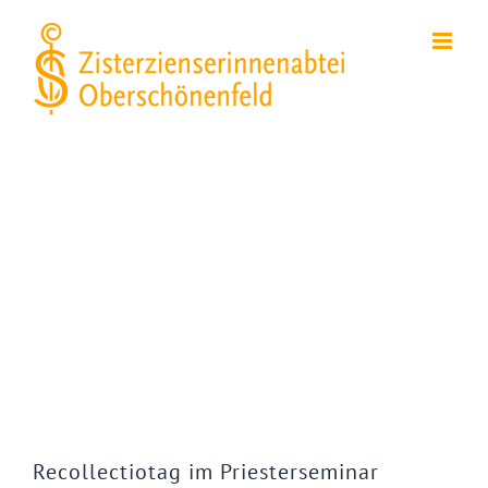
Zum
Inhalt
springen
Zeige
grösseres
Bild
Recollectiotag im Priesterseminar