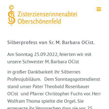
Zum
Inhalt
springen
Zeige
grösseres
Silberprofess von Sr. M. Barbara OCist.
Bild
Am Sonntag 25.09.2022, feierten wir mit
unsere Schwester M. Barbara OCist
in großer Dankbarkeit ihr Silbernes
Professjubiläum. Dem Sonntagsgottesdienst
stand unser Pater Theobald Rosenbauer
OCist und Pfarrer Christopher Fuchs vor. Herr
Wolfram Thoma spielte die Orgel. Sie
erneuerte ihr Versprechen dass sie vor 25