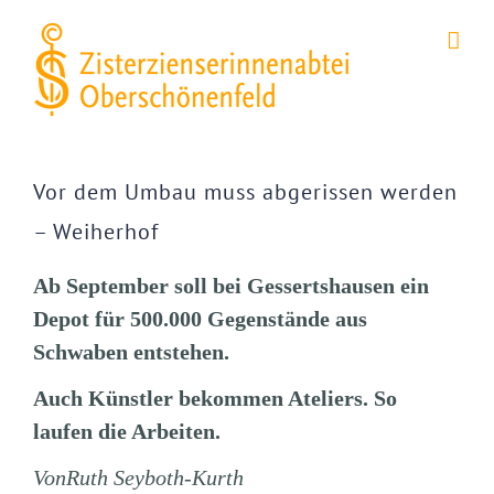
Zum
Inhalt
springen
Zeige
grösseres
Vor dem Umbau muss abgerissen werden
Bild
– Weiherhof
Ab September soll bei Gessertshausen ein
Depot für 500.000 Gegenstände aus
Schwaben entstehen.
Auch Künstler bekommen Ateliers. So
laufen die Arbeiten.
Von
Ruth Seyboth-Kurth