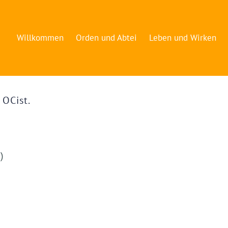
Willkommen
Orden und Abtei
Leben und Wirken
 OCist.
)