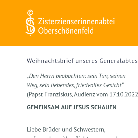
Zum
Inhalt
springen
Zeige
grösseres
Weihnachtsbrief unseres Generalabtes
Bild
„Den Herrn beobachten: sein Tun, seinen
Weg, sein liebendes, friedvolles Gesicht“
(Papst Franziskus, Audienz vom 17.10.2022
G
EMEINSAM
AUF
J
ESUS
SCHAUEN
Liebe
Brüder
und
Schwestern,