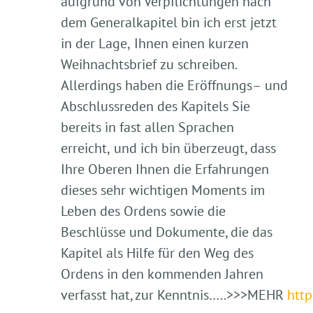
aufgrund von Verpflichtungen nach
dem Generalkapitel bin ich erst jetzt
in
der
Lage,
Ihnen
einen
kurzen
Weihnachtsbrief
zu
schreiben.
Allerdings haben die Eröffnungs
–
und
Abschlussreden
des
Kapitels
Sie
bereits
in
fast
allen
Sp
rachen
erreicht
,
und ich bin überzeugt, dass
Ihre Oberen Ihnen die Erfahrungen
dieses sehr wichtigen Moments im
Leben
des
Ordens
sowie
die
Beschlüsse und Dokumente, die das
Kapitel
als
Hilfe für den
Weg des
Ordens in den kommenden Jahren
verfasst
hat, zur Kenntnis…..>>>MEHR
http